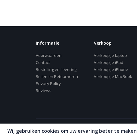
Informatie
Verkoop
Voorwaarden
Verkoop je laptop
Contact
Verkoop je iPad
Bestelling en Levering
Verkoop je iPhone
Ruilen en Retourneren
Verkoop je MacBook
Privacy Policy
Reviews
Wij gebruiken cookies om uw ervaring beter te maken
© 2008 - 2021 QX Systems Nijmegen - Alle rechten voorbeho