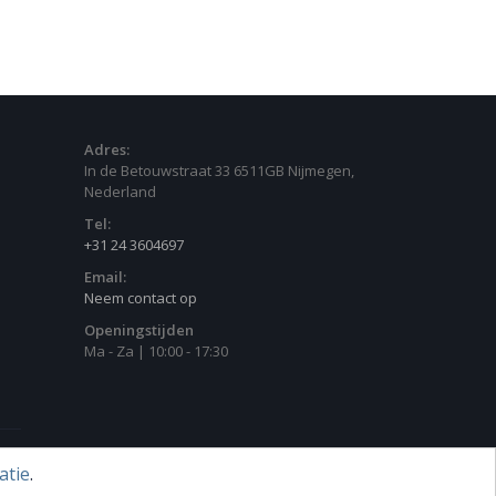
Adres:
In de Betouwstraat 33 6511GB Nijmegen,
Nederland
Tel:
+31 24 3604697
Email:
Neem contact op
Openingstijden
Ma - Za | 10:00 - 17:30
atie
.