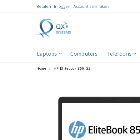
Ga
Betalen
Inloggen
Account aanmaken
naar
de
inhoud
Laptops
Computers
Telefoons
Home
HP Elitebook 850 G2
Ga
Ga
naar
naar
het
het
einde
begin
van
van
de
de
afbeeldingen-
afbeeldingen-
gallerij
gallerij